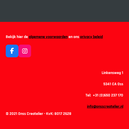
Bekijk hier de
algemene voorwaarden
en ons
privacy beleid
F
I
a
n
c
s
e
t
Linkensweg 1
b
a
o
g
5341 CA Oss
o
r
k
a
Tel: +31 (0)650 237 170
m
info@onsscreatelier.nl
© 2021 Onss Createlier - KvK:
8017 2628