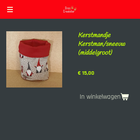
Ga
direct
naar
Kerstmandje
de
Kerstman/sneeuw
hoofdinhoud
(middelgroot)
€ 15,00
In winkelwagen