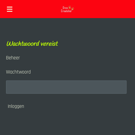
Ga
direct
naar
de
Wachtwoord vereist
hoofdinhoud
Beheer
Wachtwoord
Inloggen