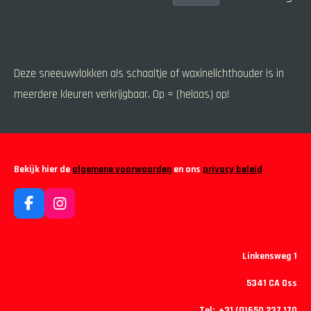
Deze sneeuwvlokken als schaaltje of waxinelichthouder is in
meerdere kleuren verkrijgbaar. Op = (helaas) op!
Bekijk hier de
algemene voorwaarden
en ons
privacy beleid
F
I
a
n
c
s
e
t
Linkensweg 1
b
a
o
g
5341 CA Oss
o
r
k
a
Tel: +31 (0)650 237 170