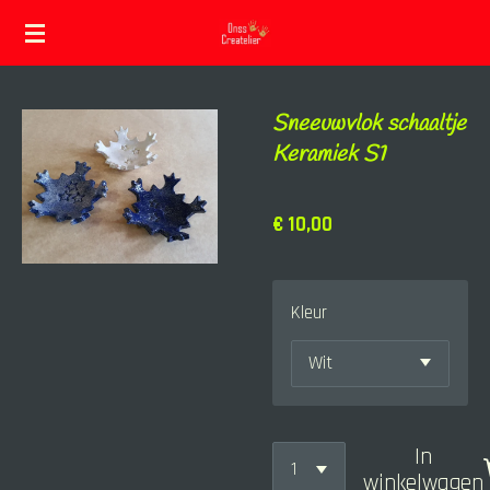
Ga
direct
naar
Sneeuwvlok schaaltje
de
Keramiek S1
hoofdinhoud
€ 10,00
Kleur
In
winkelwagen