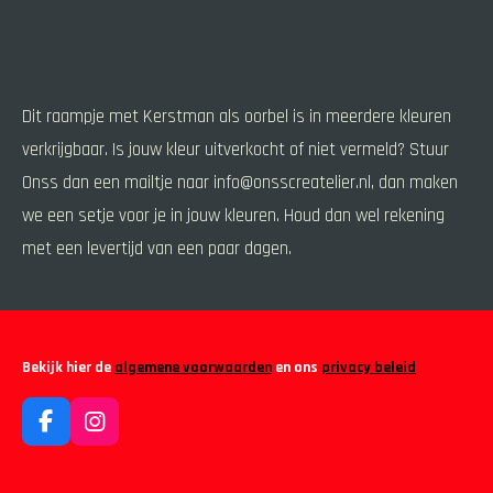
Dit raampje met Kerstman als oorbel is in meerdere kleuren
verkrijgbaar. Is jouw kleur uitverkocht of niet vermeld? Stuur
Onss dan een mailtje naar info@onsscreatelier.nl, dan maken
we een setje voor je in jouw kleuren. Houd dan wel rekening
met een levertijd van een paar dagen.
Bekijk hier de
algemene voorwaarden
en ons
privacy beleid
F
I
a
n
c
s