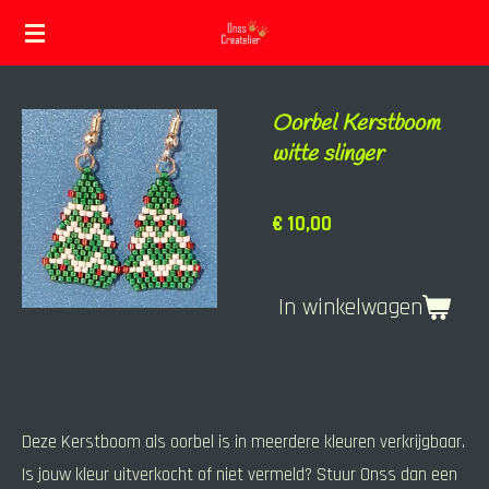
Ga
direct
naar
Oorbel Kerstboom
de
witte slinger
hoofdinhoud
€ 10,00
In winkelwagen
Deze Kerstboom als oorbel is in meerdere kleuren verkrijgbaar.
Is jouw kleur uitverkocht of niet vermeld? Stuur Onss dan een