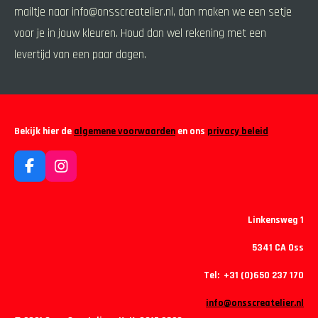
mailtje naar info@onsscreatelier.nl, dan maken we een setje
voor je in jouw kleuren. Houd dan wel rekening met een
levertijd van een paar dagen.
Bekijk hier de
algemene voorwaarden
en ons
privacy beleid
F
I
a
n
c
s
e
t
Linkensweg 1
b
a
o
g
5341 CA Oss
o
r
k
a
Tel: +31 (0)650 237 170
m
info@onsscreatelier.nl