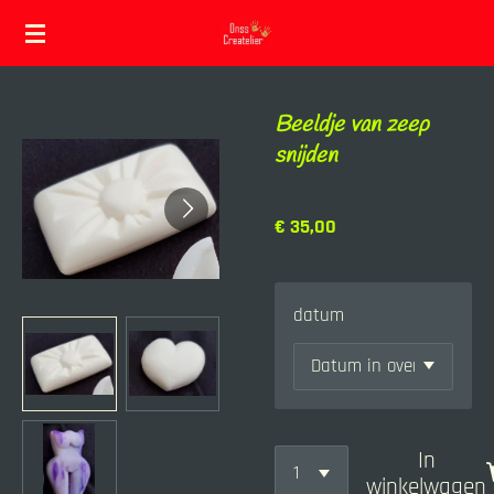
Ga
direct
naar
Beeldje van zeep
de
snijden
hoofdinhoud
€ 35,00
datum
In
winkelwagen