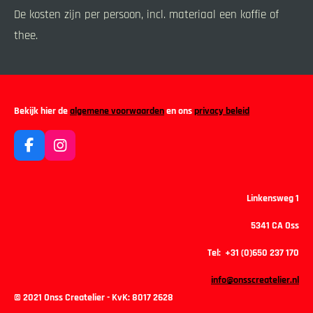
De kosten zijn per persoon, incl. materiaal een koffie of
thee.
Bekijk hier de
algemene voorwaarden
en ons
privacy beleid
F
I
a
n
c
s
e
t
Linkensweg 1
b
a
o
g
5341 CA Oss
o
r
k
a
Tel: +31 (0)650 237 170
m
info@onsscreatelier.nl
© 2021 Onss Createlier - KvK:
8017 2628