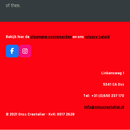
of thee.
Bekijk hier de
algemene voorwaarden
en ons
privacy beleid
F
I
a
n
c
s
e
t
Linkensweg 1
b
a
o
g
5341 CA Oss
o
r
k
a
Tel: +31 (0)650 237 170
m
info@onsscreatelier.nl
© 2021 Onss Createlier - KvK:
8017 2628