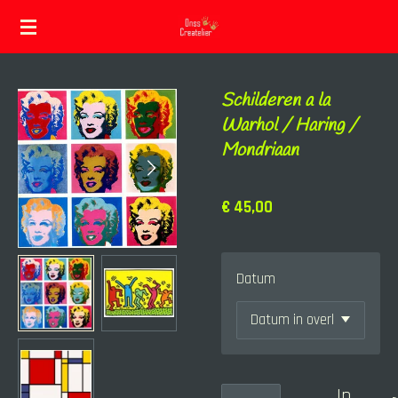
Ga
direct
naar
Schilderen a la
de
Warhol / Haring /
hoofdinhoud
Mondriaan
€ 45,00
Datum
In