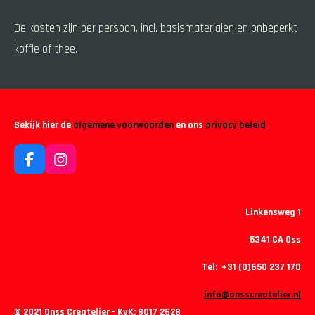
De kosten zijn per persoon, incl. basismaterialen en onbeperkt
koffie of thee.
Bekijk hier de
algemene voorwaarden
en ons
privacy beleid
F
I
a
n
c
s
e
t
Linkensweg 1
b
a
o
g
5341 CA Oss
o
r
k
a
Tel: +31 (0)650 237 170
m
info@onsscreatelier.nl
© 2021 Onss Createlier - KvK:
8017 2628