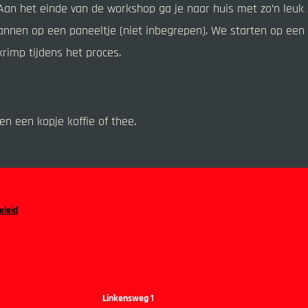
! Aan het einde van de workshop ga je naar huis met zo’n leuk
annen op een paneeltje (niet inbegrepen). We starten op een
krimp tijdens het proces.
 en een kopje koffie of thee.
eleid
Linkensweg 1