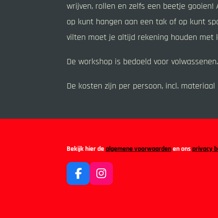
wrijven, rollen en zelfs een beetje gooien
op kunt hangen aan een tak of op kunt sp
vilten moet je altijd rekening houden met 
De workshop is bedoeld voor volwassenen.
De kosten zijn per persoon, incl. materiaal
Bekijk hier de
algemene voorwaarden
en ons
privacy b
F
I
a
n
c
s
e
t