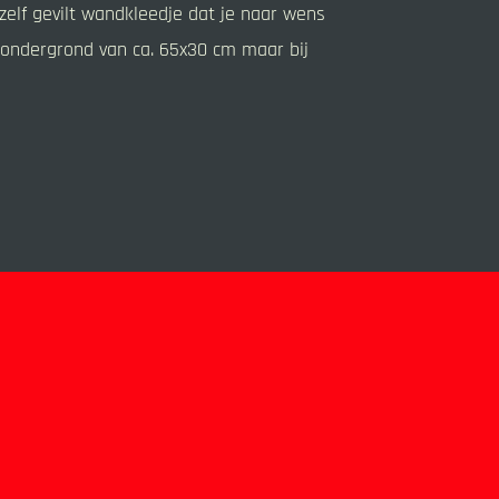
 zelf gevilt wandkleedje dat je naar wens
 ondergrond van ca. 65x30 cm maar bij